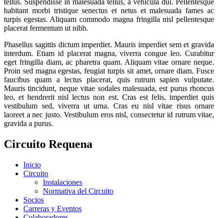
tellus. Suspendisse in malesuada tellus, a vehicula dui. Pellentesque
habitant morbi tristique senectus et netus et malesuada fames ac
turpis egestas. Aliquam commodo magna fringilla nisl pellentesque
placerat fermentum ut nibh.
Phasellus sagittis dictum imperdiet. Mauris imperdiet sem et gravida
interdum. Etiam id placerat magna, viverra congue leo. Curabitur
eget fringilla diam, ac pharetra quam. Aliquam vitae ornare neque.
Proin sed magna egestas, feugiat turpis sit amet, ornare diam. Fusce
faucibus quam a lectus placerat, quis rutrum sapien vulputate.
Mauris tincidunt, neque vitae sodales malesuada, est purus rhoncus
leo, et hendrerit nisl lectus non est. Cras est felis, imperdiet quis
vestibulum sed, viverra ut urna. Cras eu nisl vitae risus ornare
laoreet a nec justo. Vestibulum eros nisl, consectetur id rutrum vitae,
gravida a purus.
Circuito Requena
Inicio
Circuito
Instalaciones
Normativa del Circuito
Socios
Carreras y Eventos
Colaboradores