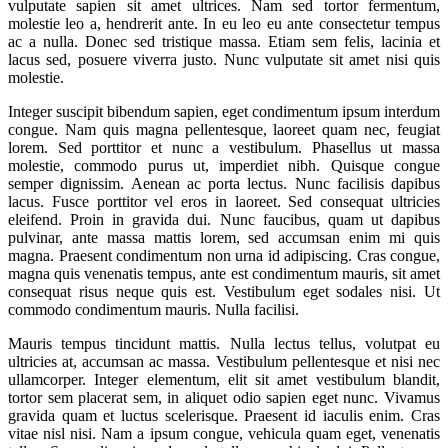
vulputate sapien sit amet ultrices. Nam sed tortor fermentum,
molestie leo a, hendrerit ante. In eu leo eu ante consectetur tempus
ac a nulla. Donec sed tristique massa. Etiam sem felis, lacinia et
lacus sed, posuere viverra justo. Nunc vulputate sit amet nisi quis
molestie.
Integer suscipit bibendum sapien, eget condimentum ipsum interdum
congue. Nam quis magna pellentesque, laoreet quam nec, feugiat
lorem. Sed porttitor et nunc a vestibulum. Phasellus ut massa
molestie, commodo purus ut, imperdiet nibh. Quisque congue
semper dignissim. Aenean ac porta lectus. Nunc facilisis dapibus
lacus. Fusce porttitor vel eros in laoreet. Sed consequat ultricies
eleifend. Proin in gravida dui. Nunc faucibus, quam ut dapibus
pulvinar, ante massa mattis lorem, sed accumsan enim mi quis
magna. Praesent condimentum non urna id adipiscing. Cras congue,
magna quis venenatis tempus, ante est condimentum mauris, sit amet
consequat risus neque quis est. Vestibulum eget sodales nisi. Ut
commodo condimentum mauris. Nulla facilisi.
Mauris tempus tincidunt mattis. Nulla lectus tellus, volutpat eu
ultricies at, accumsan ac massa. Vestibulum pellentesque et nisi nec
ullamcorper. Integer elementum, elit sit amet vestibulum blandit,
tortor sem placerat sem, in aliquet odio sapien eget nunc. Vivamus
gravida quam et luctus scelerisque. Praesent id iaculis enim. Cras
vitae nisl nisi. Nam a ipsum congue, vehicula quam eget, venenatis